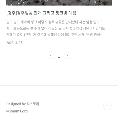
[경주]경주벚꽃 만개 그리고 핑크빛 예쁨
핑크 핑크 베이비 핑크 이렇게 경주 벚꽃은 만개했다 차는 엄청 밀리고
차마 보문으로는 갈 수가 없어 김유신 묘 근처 벚꽃맛집 작년까지만해도
카페가 별로 없었는거 같은데 올해엔 눈에 띄는것만 세개 ^^ 밤 영상은
예전걸로 아이가 기침이 있어서 못나갔어요. 보시고 경주 근처면 사랑하
2023. 3. 26.
는 사람과 두손 꼭 잡고 오세요
1
Designed by 티스토리
© Daum Corp.