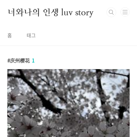
본문 바로가기
너와나의 인생 luv story
홈
태그
庆州樱花
1