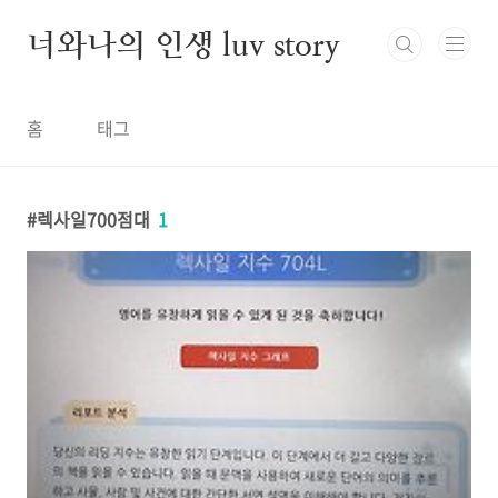
본문 바로가기
너와나의 인생 luv story
홈
태그
렉사일700점대
1