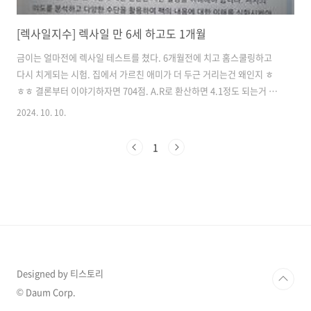
[렉사일지수] 렉사일 만 6세 하고도 1개월
금이는 얼마전에 렉사일 테스트를 쳤다. 6개월전에 치고 홈스쿨링하고
다시 치게되는 시험. 집에서 가르친 애미가 더 두근 거리는건 왜인지 ㅎ
ㅎㅎ 결론부터 이야기하자면 704점. A.R로 환산하면 4.1정도 되는거 같
다. 엄마의 수업을 따라와준 우리 금이 🥰 고생했어 ^^ 사실 내가 한건 그
2024. 10. 10.
냥 옆에서 지켜본게 80% 일지도 모르겠다. 영어는 계획대로 잘 진행되
고 있으니 걱정이 줄었다. 내새끼지만 언어는 정말 타고난듯. 아직 어려
1
서 그런지 기억력도 흡수도 빠른거 같다. 6달동안 별다른 공부를 많이 하
지 않고 이렇게 점수가 오를 수 있었던건. 다양한 과목을 영어로 접해서
인 듯
Designed by 티스토리
© Daum Corp.