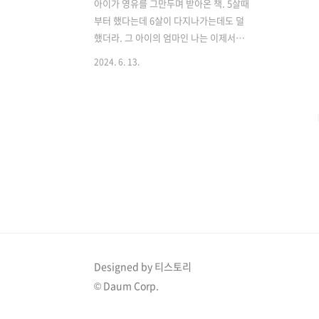
아이가 영유를 그만두며 받아온 책. 5살때
부터 했다는데 6살이 다지나가는데도 덜
했더라. 그 아이의 엄마인 나는 이제서야
이걸 끝내줬다 ㅎㅎㅎ 유명한 새들러파닉
2024. 6. 13.
스. 내가 한건 없다. 그냥 혼자 읽고 풀고.
이제 곧 초딩 가는데 파닉스 진도가 너무
느린건 아닌지 반성아닌 빈성을 하면서.
아 맞다. 다른 파닉스도 하고 있다는걸 깨
달았다. 맨붕. 피곤함. 그결과 알수없는
홈스쿨링의 교재선택 !!!!!!!이제 정신 차
리고 제대로 하자 !!!!!! 화 이 팅 대한민국
모든 워킹맘의 홈스쿨링을 응원하며.
Designed by 티스토리
© Daum Corp.