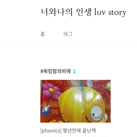
본문 바로가기
너와나의 인생 luv story
홈
태그
워킹맘의비애
1
[phonics] 몇년만에 끝난책