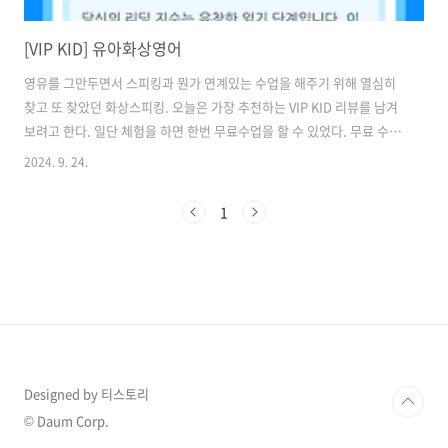
[VIP KID] 유아화상영어
영유를 그만두면서 스피킹과 뭔가 연계있는 수업을 해주기 위해 열심히
찾고 또 찾았던 화상스피킹. 오늘은 가장 추천하는 VIP KID 리뷰를 남겨
보려고 한다. 일단 체험을 하면 한번 무료수업을 할 수 있었다. 무료 수업
을 통해 아이의 레벨도 측정해주고, 대략적인 수업 진행을 알 수 있었다.
2024. 9. 24.
선생님이 너무 친절하고 각종 음량 효과가 너무 좋아서 인지 그런지 금이
도 아주 만족해 했다. 일단 체험수업을 추천하고 싶다. 체험수업 링크는
1
다음과 같다.
https://kr.vipkid.com/website/promotion/landingpage/?
code=162&channel=K2000L2&referralcode=4YYW7D439 💌우리
애가 여기서 스피킹 수업받는데 실력이 많이 늘더라구요~? 선생님도
🇺🇸미국인이고..
Designed by 티스토리
© Daum Corp.