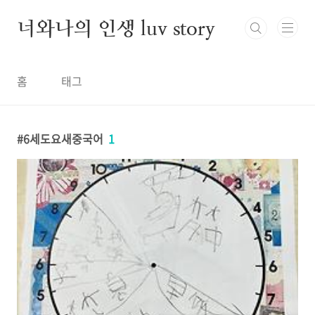
본문 바로가기
너와나의 인생 luv story
홈
태그
6세도요새중국어
1