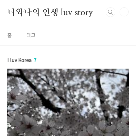
본문 바로가기
너와나의 인생 luv story
홈
태그
I luv Korea
7