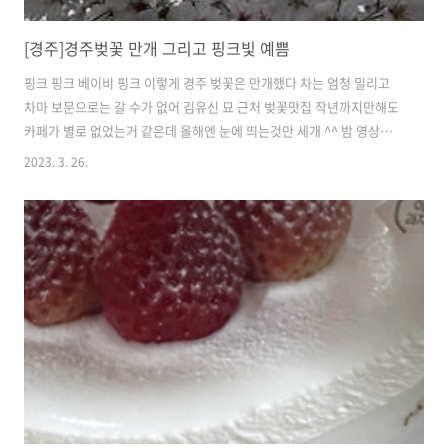
[경주]경주벚꽃 만개 그리고 핑크빛 예쁨
핑크 핑크 베이비 핑크 이렇게 경주 벚꽃은 만개했다 차는 엄청 밀리고
차마 보문으로는 갈 수가 없어 김유신 묘 근처 벚꽃맛집 작년까지만해도
카페가 별로 없었는거 같은데 올해엔 눈에 띄는것만 세개 ^^ 밤 영상은
예전걸로 아이가 기침이 있어서 못나갔어요. 보시고 경주 근처면 사랑하
2023. 3. 26.
는 사람과 두손 꼭 잡고 오세요