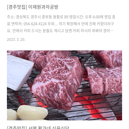
[경주맛집] 이재원과자공방
주소: 경상북도 경주시 중부동 봉황로 89 영업시간: 오후 6:00에 영업 종
료 연락처: 054-624-4124 우와... 여기 확장해서 안에 진짜 커졌더라구
요. 안에서 커피 드시는 분들도 계시고 담엔 커피 마시러 와봐야 겠어요..
신나게 사서 집으로 돌아오는길... 저는 미리 예약을 했어요. 딸기 케이크
2023. 3. 20.
는 예약 안하면 안된다는 말을 듣고. 여름엔 싱긋한 그린포도가 있는데.
요고 요고 제가 좋아하는 딸기 케이크는 이맘때만 맛볼 수 있나봐요. 전
큰걸로 예약했어요. 집에 오는길에 꽃이 참 예쁘게 피었더라구요. 경주는
역시 이뽀. 천리향 뭐 이렇게 큰거죠? 작은것도 몇만원 하던데.. 이거 팔
면 ... ㅎㅎㅎㅎㅎ 봄이야 봄이야.. 난 봄 처녀.. 아니 아줌... 쿨럭...... 집
에와서 짜잔 ~~~~ 너무 이..
[경주맛집] 서면 황가네 식육식당