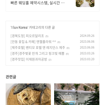
빠른 웨딩홀 예약시스템, 실시간 할
인혜택비교
'
I luv Korea
' 카테고리의 다른 글
[경북도청] 피오르달리조
2024.09.26
(5)
[안동 꽃집 & 카페] 엔젤플라워 ^^
2023.06.06
(0)
[제주호텔] 벤티모 호텔 앤 레지던스 제주
2023.06.06
(0)
[경주]경주벚꽃 만개 그리고 핑크빛 예쁨
2023.03.26
(0)
[경주맛집] 이재원과자공방
2023.03.20
(2)
관련글