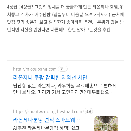
4성급 ! 4성급? 그것의 정체를 더 궁금하게 만든 라온제나 호텔. 위
치좋고 주차가 아주폄함 (입실부터 다음날 오후 3시까지) 근처에
맛집 찾기 좋은거 보고 깔끔한거 좋아하면 추천. 분위기 있는 낭
만적인 객실을 원한다면 다른데도 한번 알아보는것을 추천.
http://m.coupang.com
광고
라온제나 쿠팡 강력한 자외선 차단
답답함 없는 라온제나, 와우회원 무료배송으로 편하게
만나보세요. 머리가 커서 고민이라면? 대두볼캡으로
스타일과 편안함 모두 잡으세요.
https://smartwedding-besthall.com
광고
라온제나분당 견적 스마트웨딩
쉽고 빠른 예약센터 OPEN
AI추천 라온제나분당점 혜택! 쉽고