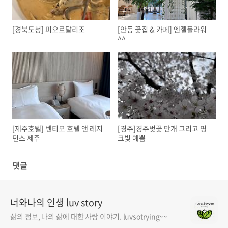
[경북도청] 피오르달리조
[안동 꽃집 & 카페] 엔젤플라워
^^
[제주호텔] 벤티모 호텔 앤 레지
[경주]경주벚꽃 만개 그리고 핑
던스 제주
크빛 예쁨
댓글
너와나의 인생 luv story
삶의 정보, 나의 삶에 대한 사랑 이야기. luvsotrying~~