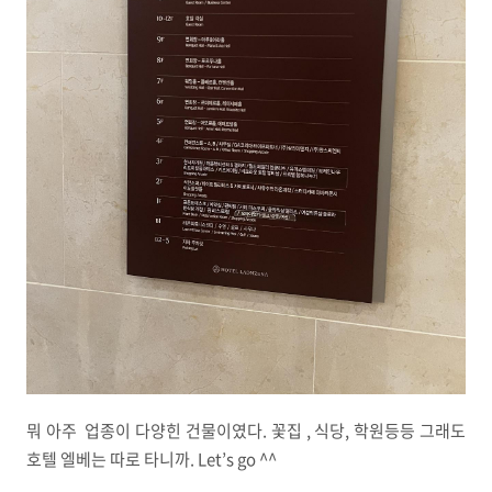
뭐 아주 업종이 다양힌 건물이였다. 꽃집 , 식당, 학원등등 그래도
호텔 엘베는 따로 타니까. Let’s go ^^