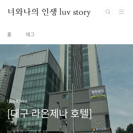
본문 바로가기
너와나의 인생 luv story
홈
태그
I luv Korea
[대구 라온제나 호텔]
by 윰작가
2024. 6. 13.