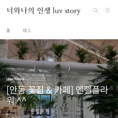
본문 바로가기
너와나의 인생 luv story
홈
태그
I luv Korea
[안동 꽃집 & 카페] 엔젤플라
워 ^^
by 윰작가
2023. 6. 6.