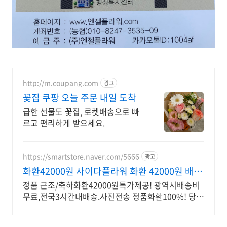
http://m.coupang.com
광고
꽃집 쿠팡 오늘 주문 내일 도착
급한 선물도 꽃집, 로켓배송으로 빠
르고 편리하게 받으세요.
https://smartstore.naver.com/5666
광고
화환42000원 사이다플라워 화환 42000원 배송
비없음
정품 근조/축하화환42000원특가제공! 광역시배송비
무료,전국3시간내배송.사진전송 정품화환100%! 당신
의 마음을 전하세요!