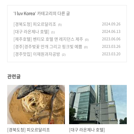
'
I luv Korea
' 카테고리의 다른 글
[경북도청] 피오르달리조
2024.09.26
(5)
[대구 라온제나 호텔]
2024.06.13
(1)
[제주호텔] 벤티모 호텔 앤 레지던스 제주
2023.06.06
(0)
[경주]경주벚꽃 만개 그리고 핑크빛 예쁨
2023.03.26
(0)
[경주맛집] 이재원과자공방
2023.03.20
(2)
관련글
[경북도청] 피오르달리조
[대구 라온제나 호텔]