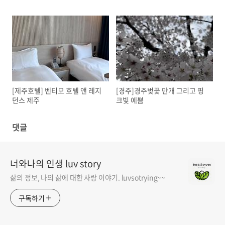
[제주호텔] 벤티모 호텔 앤 레지
[경주]경주벚꽃 만개 그리고 핑
던스 제주
크빛 예쁨
댓글
너와나의 인생 luv story
삶의 정보, 나의 삶에 대한 사랑 이야기. luvsotrying~~
구독하기