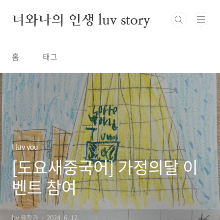
본문 바로가기
너와나의 인생 luv story
홈
태그
I luv you
[도요새중국어] 가정의달 이
벤트 참여
by 윰작가
2024. 6. 12.