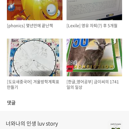
[phonics] 몇년만에 끝난책
[Lexile] 영유 자퇴(?) 후 5개월
[도요새중국어] 겨울방학계획표
[한글,영어공부] 금이씨의 1741
만들기
일의 일상
댓글
너와나의 인생 luv story